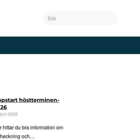
pstart höstterminen-
026
juni 2026
r hittar du bra information om
checkning och…