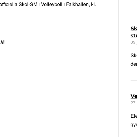
ficiella Skol-SM i Volleyboll i Falkhallen, kl.
Sk
st
å!!
09 
Sk
de
Ve
27
El
gy