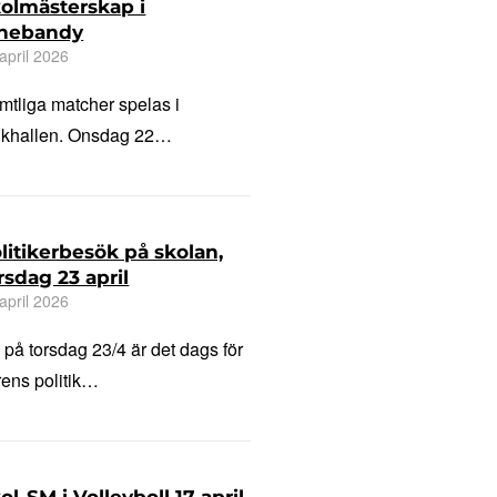
olmästerskap i
nnebandy
april 2026
mtliga matcher spelas i
lkhallen. Onsdag 22…
litikerbesök på skolan,
rsdag 23 april
april 2026
 på torsdag 23/4 är det dags för
rens politik…
ol-SM i Volleyboll 17 april