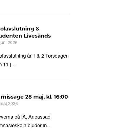
olavslutning &
udenten Livesänds
juni 2026
olavslutning år 1 & 2 Torsdagen
n 11 j…
rnissage 28 maj, kl. 16:00
 maj 2026
everna på IA, Anpassad
mnasieskola bjuder in…