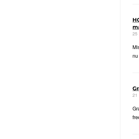
HO
m
25
Mi
nu
Gr
21
Gr
fr