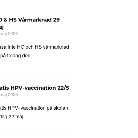
 & HS Vårmarknad 29
aj
 maj 2026
ssa inte HO och HS vårmarknad
 på fredag den…
atis HPV-vaccination 22/5
 maj 2026
atis HPV- vaccination på skolan
edag 22 maj …