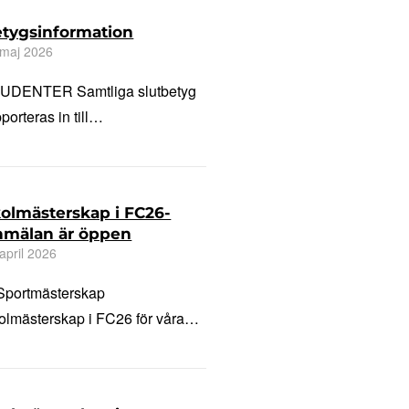
tygsinformation
 maj 2026
UDENTER Samtliga slutbetyg
porteras in till…
olmästerskap i FC26-
mälan är öppen
april 2026
Sportmästerskap
olmästerskap i FC26 för våra…