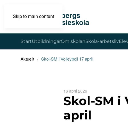
Skip to main content
Start
Utbildningar
Om skolan
Skola-arbetsliv
Ele
Aktuellt
Skol-SM i Volleyboll 17 april
16 april 2026
Skol-SM i 
april