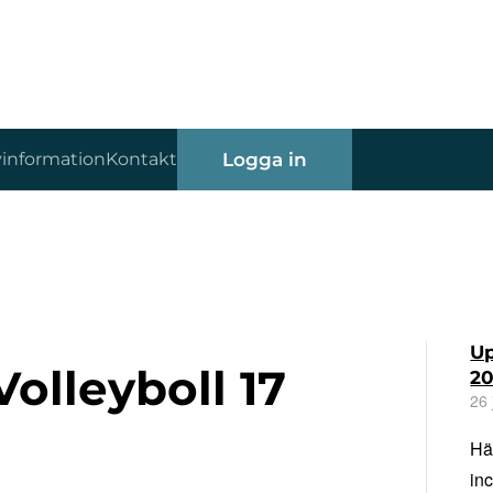
vinformation
Kontakt
Logga in
Up
Volleyboll 17
2
26 
Hä
in