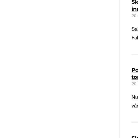
Sk
i
20 
Sa
Fa
Po
to
20 
Nu
vå
Sk