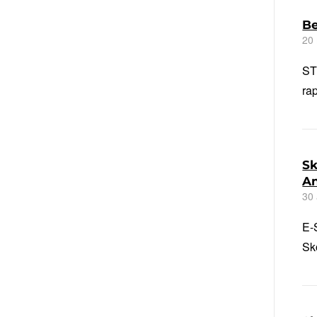
Be
20
ST
rap
Sk
An
30 
E-
Sk